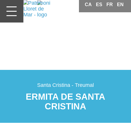
CA
ES
FR
EN
Patrimoni
Lloret
de
Mar
Santa Cristina - Treumal
ERMITA DE SANTA
CRISTINA