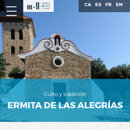
CA
ES
FR
EN
Patrimoni
Lloret
de
Mar
Culto y tradición
ERMITA DE LAS ALEGRÍAS